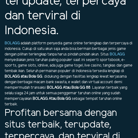
terupdate, terpercaya
dan terviral di
Indonesia.
BOLAGG
adalah platform penyedia game online terlengkap dan terpercaya di
indonesia. Cukup di satu akun saja anda bisa bermain berbagai jenis game
dengan pilihan terlengkap tanpa harus pindah pindah akun. Situs
BOLAGG
menyediakan jenis taruhan paling populer saat ini seperti sportsbook, e-
sports, game slots, idnlive, ada juga game togel, live casino, tangkas dan game
tembak ikan. Seluruh permainan populer di Indonesia tersedia lengkap di
BOLAGG atau Bola GG
. didukung dengan fasilitas lengkap lewat kerjasama
dengan berbagai macam bank swasta, e wallet dan virtual account demi
mempermudah transaksi
BOLAGG Atau Bola GG 88
. Layanan terbaik yang
selalu siaga 24 jam untuk semua penggemar taruhan online yang sudah
mempercayakan
BOLAGG Atau Bola GG
sebagai tempat taruhan online
terbaik.
Profitan bersama dengan
situs terbaik, terupdate,
terpercaya, dan terviral di