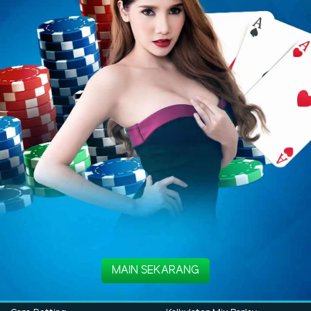
MAIN SEKARANG