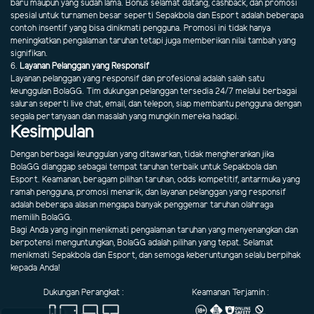
baru maupun yang sudah lama. Bonus selamat datang, cashback, dan promosi
spesial untuk turnamen besar seperti Sepakbola dan Esport adalah beberapa
contoh insentif yang bisa dinikmati pengguna. Promosi ini tidak hanya
meningkatkan pengalaman taruhan tetapi juga memberikan nilai tambah yang
signifikan.
6.
Layanan Pelanggan yang Responsif
Layanan pelanggan yang responsif dan profesional adalah salah satu
keunggulan BolaGG. Tim dukungan pelanggan tersedia 24/7 melalui berbagai
saluran seperti live chat, email, dan telepon, siap membantu pengguna dengan
segala pertanyaan dan masalah yang mungkin mereka hadapi.
Kesimpulan
Dengan berbagai keunggulan yang ditawarkan, tidak mengherankan jika
BolaGG dianggap sebagai tempat taruhan terbaik untuk Sepakbola dan
Esport. Keamanan, beragam pilihan taruhan, odds kompetitif, antarmuka yang
ramah pengguna, promosi menarik, dan layanan pelanggan yang responsif
adalah beberapa alasan mengapa banyak penggemar taruhan olahraga
memilih BolaGG.
Bagi Anda yang ingin menikmati pengalaman taruhan yang menyenangkan dan
berpotensi menguntungkan, BolaGG adalah pilihan yang tepat. Selamat
menikmati Sepakbola dan Esport, dan semoga keberuntungan selalu berpihak
kepada Anda!
Dukungan Perangkat :
Keamanan Terjamin :