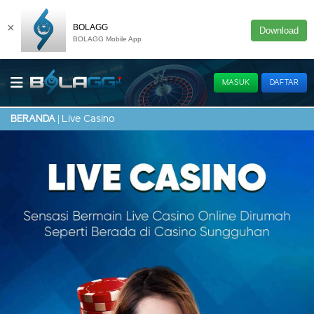
×
BOLAGG
Download
BOLAGG Mobile App
MASUK
DAFTAR
Live Casino
BERANDA