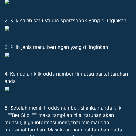
2. Klik salah satu studio sportsbook yang di inginkan.
3. Pilih jenis menu bettingan yang di inginkan
4. Kemudian klik odds number tim atau partai taruhan
anda
5. Setelah memilih odds number, silahkan anda klik
""""Bet Slip"""" maka tampilan nilai taruhan akan
muncul, juga informasi mengenai minimal dan
maksimal taruhan. Masukkan nominal taruhan pada