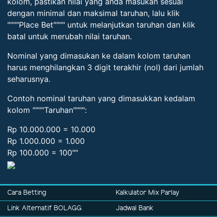
kolom, pastikan nilai yang anda masukan sesuai
dengan minimal dan maksimal taruhan, lalu klik
""""Place Bet"""" untuk melanjutkan taruhan dan klik
batal untuk merubah nilai taruhan.
Nominal yang dimasukan ke dalam kolom taruhan
harus menghilangkan 3 digit terakhir (nol) dari jumlah
seharusnya.
Contoh nominal taruhan yang dimasukkan kedalam
kolom """"Taruhan"""":
Rp 10.000.000 = 10.000
Rp 1.000.000 = 1.000
Rp 100.000 = 100""
Cara Betting
Kalkulator Mix Parlay
Link Alternatif BOLAGG
Jadwal Bank