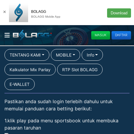
×
BOLAGG
Download
BOLAGG Mobile App
MASUK
DAFTAR
TENTANG KAMI
MOBILE
Info
Kalkulator Mix Parlay
RTP Slot BOLAGG
E-WALLET
Pastikan anda sudah login terlebih dahulu untuk
memulai panduan cara betting berikut:
1.klik play pada menu sportsbook untuk membuka
pasaran taruhan