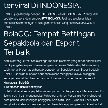
terviral Di INDONESIA.
BolaGG juga lengkap dengan
RTP BOLAGG
ATAU
BOLAGG RTP
Yang selalu
update setiap anda membuka
RTP BOLAGG
, Jadi setiap player bisa
merasakan kemenangan atau juga merasakan yang namanya MAXWIN di
BolaGG.
BolaGG: Tempat Bettingan
Sepakbola dan Esport
Terbaik
Ketika datang ke taruhan olahraga, memilih platform yang tepat adalah kunci
untuk pengalaman yang menyenangkan dan aman. Salah satu platform yang
telah menarik perhatian banyak penggemar Sepak bola dan Esport adalah
BolaGG. Berikut ini adalah beberapa alasan mengapa BolaGG dianggap
sebagai tempat taruhan terbaik untuk kedua turnamen besar tersebut.
Keunggulan BolaGG
1.
Keamanan dan Kepercayaan
BolaGG dikenal sebagai platform yang aman dan terpercaya. Mereka memiliki
lisensi resmi dan menggunakan teknologi enkripsi terbaru untuk melindungi
data pribadi dan keuangan pengguna. Selain itu, BolaGG memiliki reputasi
yang baik di kalangan penggemar taruhan olahraga, yang menunjukkan tingkat